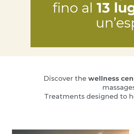
fino al
13 lu
un’es
Discover the
wellness ce
massages,
Treatments designed to hel