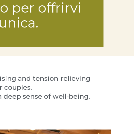
 per offrirvi
unica.
gising and tension-relieving
r couples.
a deep sense of well-being.