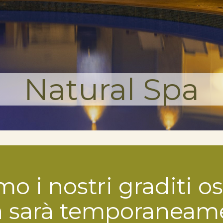
Natural Spa
o i nostri graditi osp
pa sarà temporaneam