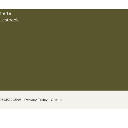
erritorio
allery
fferte
uestbook
. 03615770546 -
Privacy Policy
-
Credits