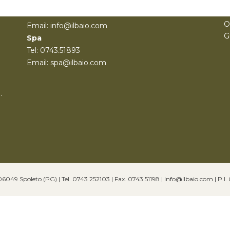
T
Hotel e Ristorante
G
Tel: 0743.252103
O
Email: info@ilbaio.com
G
Spa
Tel: 0743.51893
Email: spa@ilbaio.com
.
49 Spoleto (PG) | Tel. 0743 252103 | Fax. 0743 51198 | info@ilbaio.com | P.I