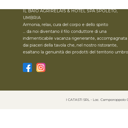
IL BAIO AGRIRELAIS & HOTEL SPA SPOLETO,
UMBRIA
Armonia, relax, cura del corpo e dello spirito
… da noi diventano il filo conduttore di una
indimenticabile vacanza rigenerante, accompagnata
dai piaceri della tavola che, nel nostro ristorante,
esaltano la genuinità dei prodotti del territorio umbro
I CATASTI SRL - Loc. Camporoppolo 060