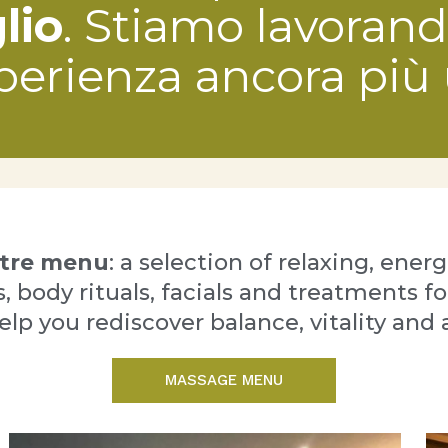
glio
. Stiamo lavorando
perienza ancora più 
ntre menu
: a selection of relaxing, ener
 body rituals, facials and treatments fo
p you rediscover balance, vitality and 
MASSAGE MENU