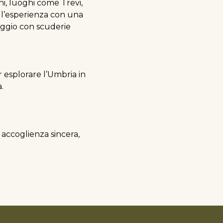
ni, luoghi come Trevi,
a l’esperienza con una
ggio con scuderie
r esplorare l’Umbria in
.
e accoglienza sincera,