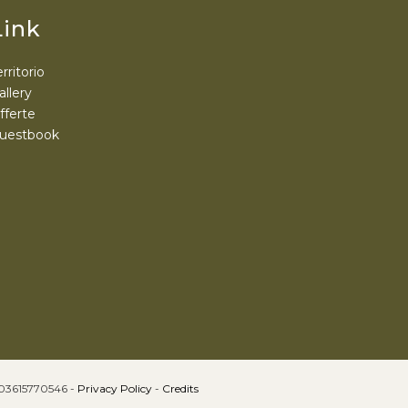
Link
erritorio
allery
fferte
uestbook
. 03615770546 -
Privacy Policy
-
Credits