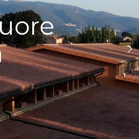
cuore
a