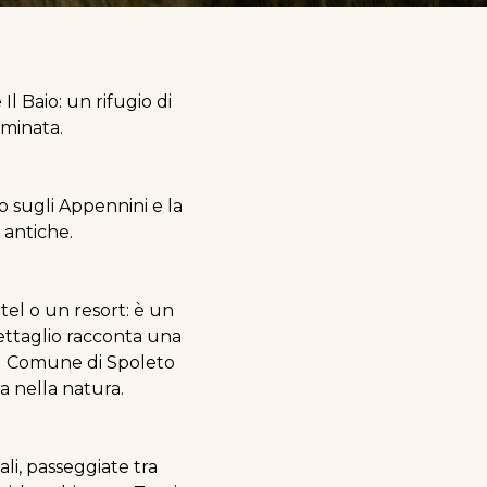
l Baio: un rifugio di
aminata.
to sugli Appennini e la
 antiche.
otel o un resort: è un
ettaglio racconta una
dal Comune di Spoleto
 nella natura.
li, passeggiate tra