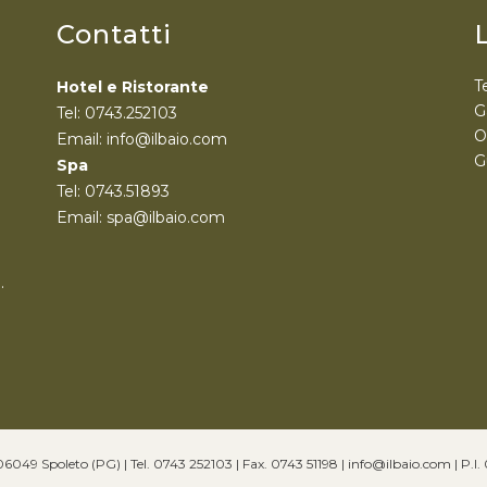
Contatti
T
Hotel e Ristorante
G
Tel: 0743.252103
O
Email: info@ilbaio.com
G
Spa
Tel: 0743.51893
Email: spa@ilbaio.com
.
49 Spoleto (PG) | Tel. 0743 252103 | Fax. 0743 51198 | info@ilbaio.com | P.I