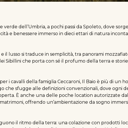
verde dell’Umbria, a pochi passi da Spoleto, dove sorge I
cità e benessere immerso in dieci ettari di natura incont
 e il lusso si traduce in semplicità, tra panorami mozzafia
ei Sibillini che porta con sé il profumo della terra e storie
er i cavalli della famiglia Ceccaroni, Il Baio è più di un h
 che sfugge alle definizioni convenzionali, dove ogni d
 scoperta. È anche una delle poche location autorizzate 
 matrimoni, offrendo un’ambientazione da sogno immersa
guono il ritmo della terra: una colazione con prodotti loca